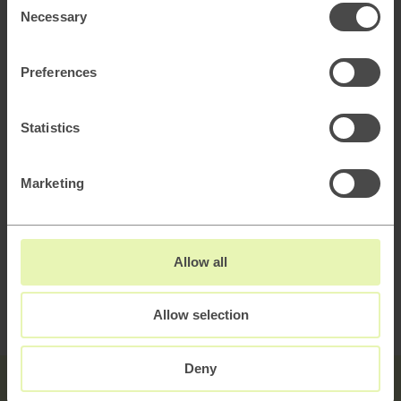
Necessary
Utvärdering & värdeskapande affärsmodeller
Selection
Digital due diligence
Preferences
Transformation & operativa modeller
Statistics
Marketing
Teknologi & digitala verktyg
Allow all
Allow selection
Deny