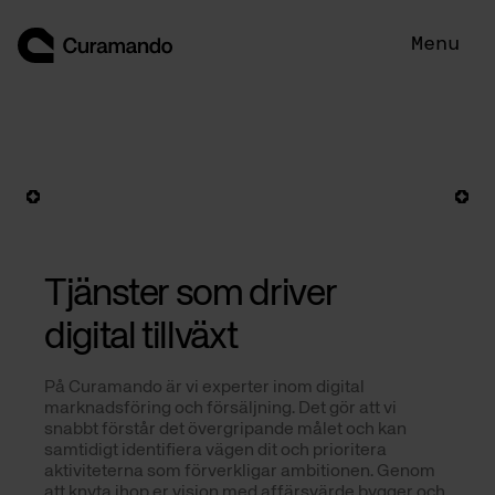
Hoppa
till
Menu
innehåll
Tjänster som driver
digital tillväxt
På Curamando är vi experter inom digital 
marknadsföring och försäljning. Det gör att vi 
snabbt förstår det övergripande målet och kan 
samtidigt identifiera vägen dit och prioritera 
aktiviteterna som förverkligar ambitionen. Genom 
att knyta ihop er vision med affärsvärde bygger och 