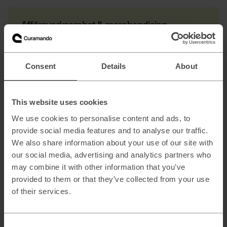
Affärsverksamhet & merchandising
Kategoristyrning & sortimentsplanering
E-handel
Consent
Details
About
Prissättning & sortiment
Marknadsplatser
This website uses cookies
We use cookies to personalise content and ads, to
provide social media features and to analyse our traffic.
Affärsplan & säljstrategi
We also share information about your use of our site with
our social media, advertising and analytics partners who
Operativa modeller
may combine it with other information that you’ve
Digital strategi
provided to them or that they’ve collected from your use
of their services.
Omnichannel marketing
Change management
Go-to-market strategi
Consent