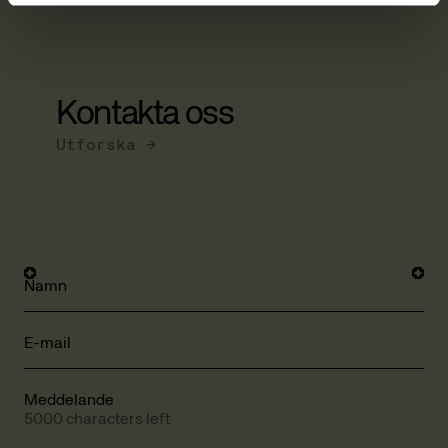
Kontakta oss
Utforska →
Namn
E-mail
Meddelande
5000 characters left