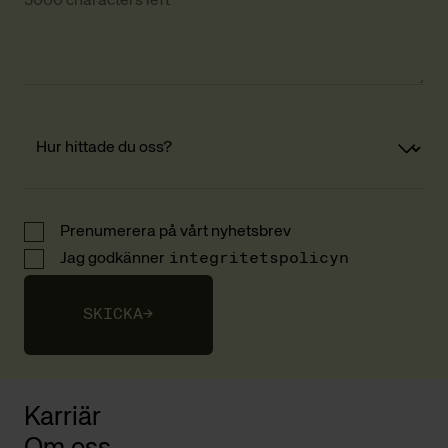
5000 characters left
Prenumerera på vårt nyhetsbrev
Jag godkänner
integritetspolicyn
SKICKA
→
Karriär