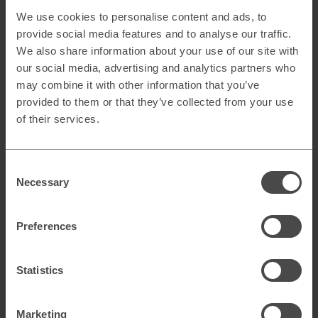
We use cookies to personalise content and ads, to
provide social media features and to analyse our traffic.
Marknadsföring &
We also share information about your use of our site with
kundförvärv
our social media, advertising and analytics partners who
may combine it with other information that you’ve
Explore →
provided to them or that they’ve collected from your use
of their services.
Consent
Necessary
Selection
CRM
Preferences
Statistics
Lojalitetsprogram
Marketing