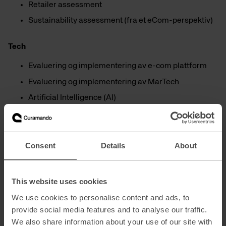
Retailer assessment
Sustainability assessment (fra et eCom-perspektiv)
Tech
Evaluering og implementering av e-com plattform
Evaluering og implementering av MarTech
Artificial Intelligence (AI)
Eksempler på interimroller
E-handelssjef/ Head of E-Com
Consent
Details
About
Online merchandiser
Performance marketing spesialist
This website uses cookies
CRO/UX
We use cookies to personalise content and ads, to
Analytics
provide social media features and to analyse our traffic.
We also share information about your use of our site with
Produkteier