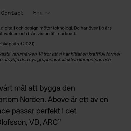
Eng
Contact
gitalt och design möter teknologi. De har över tio års
evelser, och från vision till marknad.
nskapsåret 2021).
ste varumärken. Vi tror att vi har hittat en kraftfull formel
ch utnyttja den nya gruppens kollektiva kompetens och
 vårt mål att bygga den
bortom Norden. Above är ett av en
nde passar perfekt i det
 Olofsson, VD, ARC”