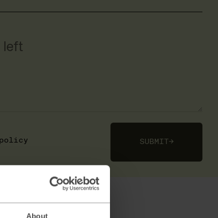
left
policy
SUBMIT
→
About