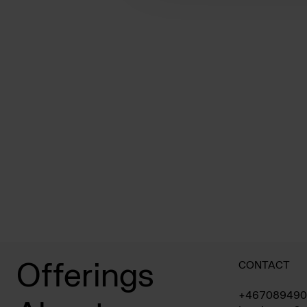
CONTACT
Offerings
+467089490