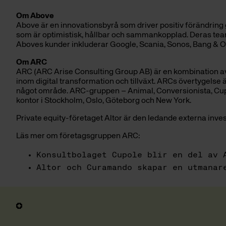
Om Above
Above är en innovationsbyrå som driver positiv förändring 
som är optimistisk, hållbar och sammankopplad. Deras team
Aboves kunder inkluderar Google, Scania, Sonos, Bang & Olu
Om ARC
ARC (ARC Arise Consulting Group AB) är en kombination a
inom digital transformation och tillväxt. ARCs övertygelse är
något område. ARC-gruppen – Animal, Conversionista, Cup
kontor i Stockholm, Oslo, Göteborg och New York.
Private equity-företaget Altor är den ledande externa inv
Läs mer om företagsgruppen ARC:
Konsultbolaget Cupole blir en del av 
Altor och Curamando skapar en utmanar