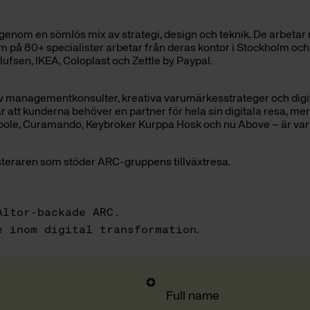
genom en sömlös mix av strategi, design och teknik. De arbetar
 på 80+ specialister arbetar från deras kontor i Stockholm oc
fsen, IKEA, Coloplast och Zettle by Paypal.
v managementkonsulter, kreativa varumärkesstrateger och digi
 att kunderna behöver en partner för hela sin digitala resa, men 
ole, Curamando, Keybroker Kurppa Hosk och nu Above – är var
esteraren som stöder ARC-gruppens tillväxtresa.
Altor-backade ARC.
e inom digital transformation
.
Full name