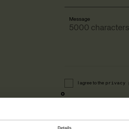
Message
5000 characters 
I agree to the
privacy 
Details