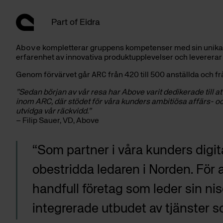
Skip
to
Part of Eidra
content
Above
kompletterar gruppens kompetenser med sin unika exp
erfarenhet av innovativa produktupplevelser och levererar vä
Genom förvärvet går
ARC
från 420 till 500 anställda och 
”Sedan början av vår resa har Above varit dedikerade till att
inom ARC, där stödet för våra kunders ambitiösa affärs- o
utvidga vår räckvidd.”
– Filip Sauer, VD, Above
“Som partner i våra kunders digit
obestridda ledaren i Norden. För a
handfull företag som leder sin ni
integrerade utbudet av tjänster 