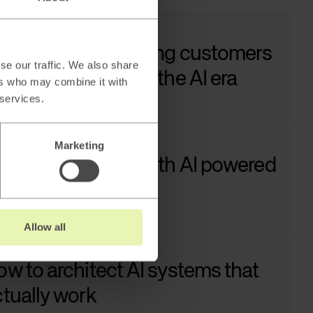
ow to keep attracting customers
se our traffic. We also share
 Google adapts to the AI era
ers who may combine it with
 services.
ad →
Marketing
aling B2B sales with AI powered
ad generation
ad →
Allow all
w to architect AI systems that
tually work