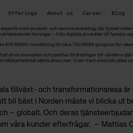
Offerings
About us
Career
Blog
ertis inom produkt- och serviceutveckling, där fysiskt möter di
rldsledande lösningar – från digitala produkter till fysiska uppl
från 600 MSEK i omsättning till nära 700 MSEK (prognos för räke
 att driva innovation och positiva förändringar för världens djärva
ch hållbarhetsmål stärks ännu mer. Vi ser fram emot att utöka o
ala tillväxt- och transformationsresa är
tt bli bäst i Norden måste vi blicka ut 
sch – globalt. Och deras tjänsteerbjuda
som våra kunder efterfrågar. – Mattias