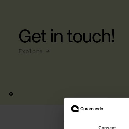
Get in touch!
Explore →
Consent