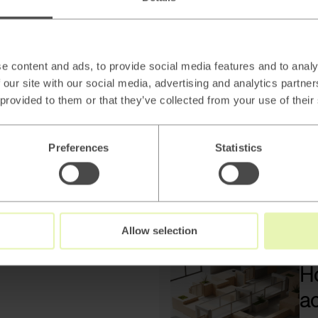
AI
H
e content and ads, to provide social media features and to analy
as
 our site with our social media, advertising and analytics partn
 provided to them or that they’ve collected from your use of their
Re
AI
Preferences
Statistics
Sc
le
Re
Allow selection
Ho
ac