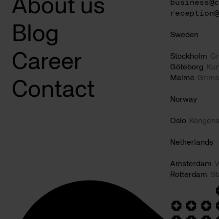
About us
business@c
reception@
Blog
Sweden
Career
Stockholm
Gr
Göteborg
Kun
Malmö
Grims
Contact
Norway
Oslo
Kongens
Netherlands
Amsterdam
V
Rotterdam
St