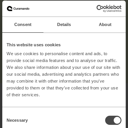
Message
5000 characters left
Consent
Details
About
This website uses cookies
I agree to the
privacy policy
We use cookies to personalise content and ads, to
provide social media features and to analyse our traffic.
SUBMIT
→
We also share information about your use of our site with
our social media, advertising and analytics partners who
may combine it with other information that you’ve
provided to them or that they’ve collected from your use
of their services.
Consent
Related blog posts
Necessary
Selection
AI