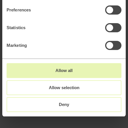
How to keep attracting customers as Google
adapts to the AI era
Preferences
AI
Statistics
Scaling B2B sales with AI powered lead
generation
Marketing
How to architect AI systems that actually work
Allow all
AI slop and brand risk in zero-error environments
Allow selection
Deny