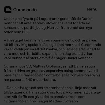
Skip
to
Menu
content
Under sina fyra år på Lagercrantz genomförde Daniel
Reithner ett antal förvärv utöver ansvaret för åtta av
koncernens portföljbolag. Han ser fram emot den nya
rollen som CFO.
– Företaget befinner sig i en spännande tid och är på väg
att bli en viktig spelare på en glödhet marknad. Curamando
växer verkligen så att det knakar, och jag är glad över att få
vara med och fortsätta expansionen. Jag tror att vi kan
vara dubbelt så stora om två år, säger Daniel Reithner.
Curamandos VD, Mattias Olofsson, ser att Daniels rutin
från att driva en grupp av expansiva bolag kommer väl till
pass när Curamando och dotterbolaget Conversionista nu
har passerat 240 medarbetare.
– Daniels bakgrund och erfarenhet är helt i linje med vår
tillväxtagenda. Hans rutin kring förvärv kommer att vara av
stort värde för oss givet det expansiva skede som
Curamando är inne i, säger Mattias Olofsson.