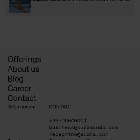
Offerings
About us
Blog
Career
Contact
Get in touch
CONTACT
+46708949004
business@curamando.com
reception@eidra.com