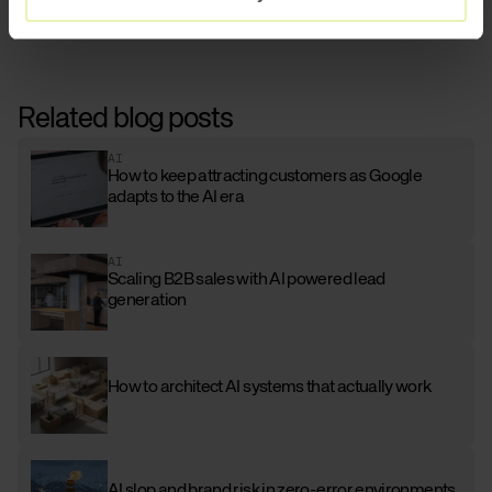
Related blog posts
AI
How to keep attracting customers as Google
adapts to the AI era
AI
Scaling B2B sales with AI powered lead
generation
How to architect AI systems that actually work
AI slop and brand risk in zero-error environments