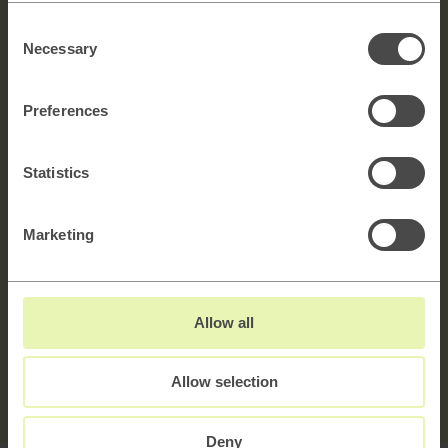
Consent
Necessary
Selection
Full name
Preferences
E-mail
Statistics
Message
5000 characters left
Marketing
I agree to the
privacy policy
Allow all
SUBMIT
→
Allow selection
Deny