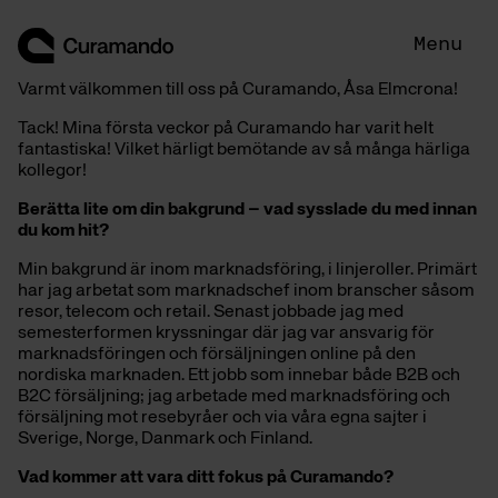
Skip
to
Menu
content
Varmt välkommen till oss på Curamando, Åsa Elmcrona!
Tack! Mina första veckor på Curamando har varit helt
fantastiska! Vilket härligt bemötande av så många härliga
kollegor!
Berätta lite om din bakgrund – vad sysslade du med innan
du kom hit?
Min bakgrund är inom marknadsföring, i linjeroller. Primärt
har jag arbetat som marknadschef inom branscher såsom
resor, telecom och retail. Senast jobbade jag med
semesterformen kryssningar där jag var ansvarig för
marknadsföringen och försäljningen online på den
nordiska marknaden. Ett jobb som innebar både B2B och
B2C försäljning; jag arbetade med marknadsföring och
försäljning mot resebyråer och via våra egna sajter i
Sverige, Norge, Danmark och Finland.
Vad kommer att vara ditt fokus på Curamando?