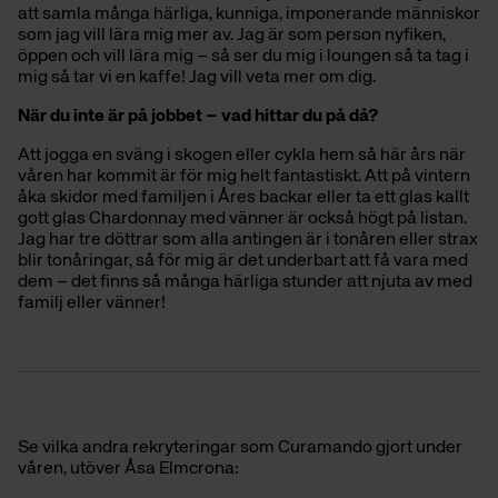
att samla många härliga, kunniga, imponerande människor
som jag vill lära mig mer av. Jag är som person nyfiken,
öppen och vill lära mig – så ser du mig i loungen så ta tag i
mig så tar vi en kaffe! Jag vill veta mer om dig.
När du inte är på jobbet – vad hittar du på då?
Att jogga en sväng i skogen eller cykla hem så här års när
våren har kommit är för mig helt fantastiskt. Att på vintern
åka skidor med familjen i Åres backar eller ta ett glas kallt
gott glas Chardonnay med vänner är också högt på listan.
Jag har tre döttrar som alla antingen är i tonåren eller strax
blir tonåringar, så för mig är det underbart att få vara med
dem – det finns så många härliga stunder att njuta av med
familj eller vänner!
Se vilka andra rekryteringar som Curamando gjort under
våren, utöver Åsa Elmcrona: