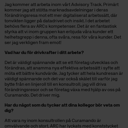
Jag kommer att arbeta inom vårt Advisory Track. Primärt
kommer jag att stötta marknadsavdelningar i deras
förändringsresa mot ett mer digitaliserat arbetssätt, där
tonvikten ligger på datadrivet och insikt. I det arbetet
behövs flera av
ARCs
kompetenser. Det är en fantastisk
styrka att vi inom gruppen kan erbjuda våra kunder ett
helhetsgrepp i denna, ofta svåra, resa för våra kunder. Det
ser jag verkligen fram emot!
Vad har du för drivkrafter i ditt arbete?
Det är väldigt spännande att se ett företag utvecklas och
förändras, att anamma nya effektiva arbetssätt i syfte att
möta ett bättre kundvärde. Jag tycker att hela kundresan är
väldigt spännande och det var också skälet till varför jag
bytte från en linjeroll till en konsultroll; jag vill driva
förändringsresor och se företag växa med hjälp av oss på
Curamando. Det driver mig.
Har du något som du tycker att dina kollegor bör veta om
dig?
Att vara ny inom konsultrollen på Curamando är
omvälvande och stort.
ARC
har lyckats med konststycket