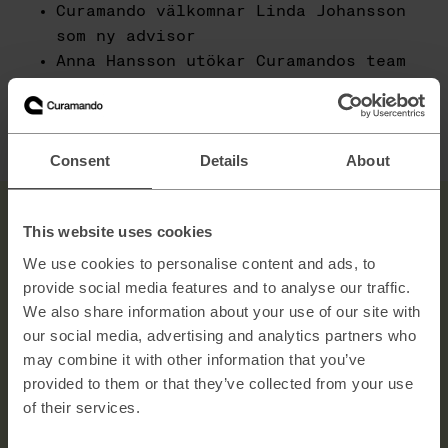
Curamando välkomnar Linda Johansson
som ny advisor
Anna Hansson utökar Curamandos team
av managementkonsulter
Är du intresserad av en karriär på Curamando? Läs mer
om hur det är att jobba här och om våra lediga positioner
Consent
Details
About
här
.
This website uses cookies
We use cookies to personalise content and ads, to
provide social media features and to analyse our traffic.
We also share information about your use of our site with
our social media, advertising and analytics partners who
Get in touch!
may combine it with other information that you’ve
Explore →
provided to them or that they’ve collected from your use
of their services.