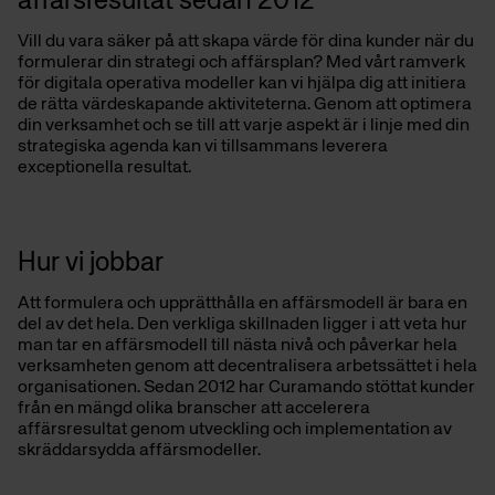
affärsresultat sedan 2012
Vill du vara säker på att
skapa
värde
för dina kunder när du
formulerar din strategi och affärsplan? Med vårt ramverk
för digitala operativa modeller kan vi hjälpa dig att initiera
de rätta värdeskapande aktiviteterna. Genom att optimera
din verksamhet och se till att varje aspekt är i linje med din
strategiska agenda kan vi tillsammans leverera
exceptionella resultat.
Hur vi jobbar
Att formulera och upprätthåll
a
en affärsmodell är bara en
del av det hela. Den verkliga skillnaden ligger i att veta hur
man tar en affärsmodell till nästa nivå och påverkar hela
verksamheten genom att decentralisera arbetssättet i hela
organisationen.
Sedan 2012 har
Curamando
stöttat kunder
från en mängd olika branscher att accelerera
affärsresultat genom utveckling och implementation av
skräddarsydda affärsmodeller
.