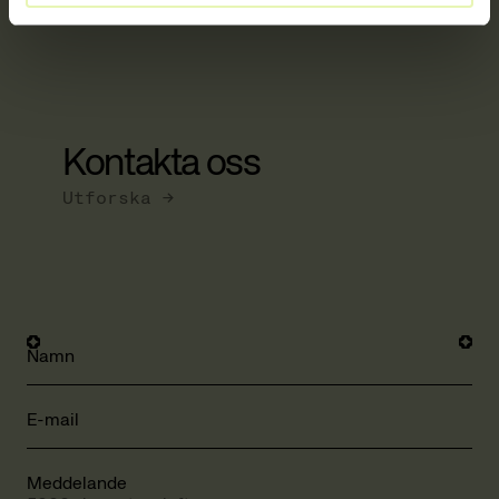
Kontakta oss
Utforska →
Namn
E-mail
Meddelande