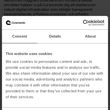
Genom att noggrant utvärdera och förbättra dessa
områden hjälper vi på Curamando dig att etablera en
robust digital infrastruktur som stödjer transparent
beslutsfattande, effektiva processer och effektiv
uppföljning av prestation.
Consent
Details
About
Vill du veta mer?
This website uses cookies
Vill du veta mer om vår digitala operativa modell?
We use cookies to personalise content and ads, to
K
ontakt
a
Stina Andersson
, så ordnar vi ett
provide social media features and to analyse our traffic.
inledande möte för att diskutera hur vi kan hjälpa dig. Vi
visa
r
dig
gärna
vår
a
tidigare
framgångssagor
!
We also share information about your use of our site with
our social media, advertising and analytics partners who
may combine it with other information that you’ve
Stina Andersson
provided to them or that they’ve collected from your use
Principal
of their services.