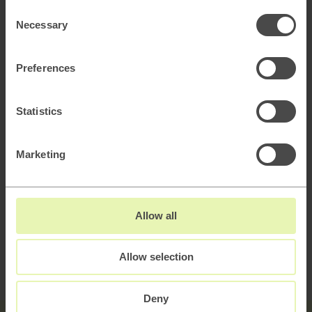
Consent
Necessary
Selection
Preferences
Transformation &
operativa modeller
Statistics
Explore →
Marketing
Allow all
Allow selection
Deny