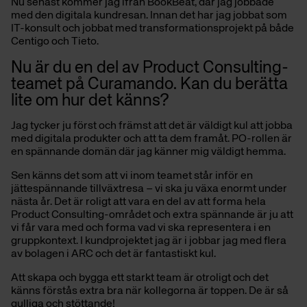
Nu senast kommer jag ifrån BookBeat, där jag jobbade
med den digitala kundresan. Innan det har jag jobbat som
IT-konsult och jobbat med transformationsprojekt på både
Centigo och Tieto.
Nu är du en del av Product Consulting-
teamet på Curamando. Kan du berätta
lite om hur det känns?
Jag tycker ju först och främst att det är väldigt kul att jobba
med digitala produkter och att ta dem framåt. PO-rollen är
en spännande domän där jag känner mig väldigt hemma.
Sen känns det som att vi inom teamet står inför en
jättespännande tillväxtresa – vi ska ju växa enormt under
nästa år. Det är roligt att vara en del av att forma hela
Product Consulting-området och extra spännande är ju att
vi får vara med och forma vad vi ska representera i en
gruppkontext. I kundprojektet jag är i jobbar jag med flera
av bolagen i ARC och det är fantastiskt kul.
Att skapa och bygga ett starkt team är otroligt och det
känns förstås extra bra när kollegorna är toppen. De är så
gulliga och stöttande!