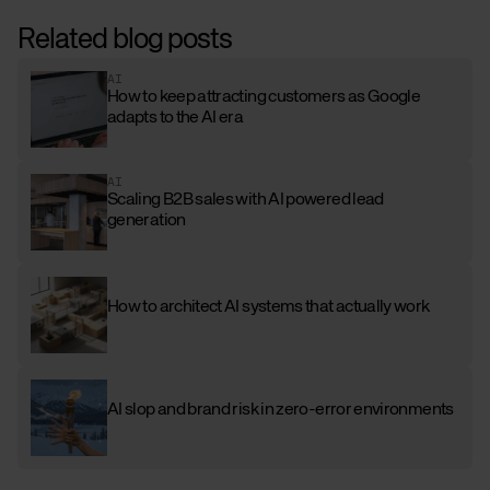
Related blog posts
AI
How to keep attracting customers as Google
adapts to the AI era
AI
Scaling B2B sales with AI powered lead
generation
How to architect AI systems that actually work
AI slop and brand risk in zero-error environments