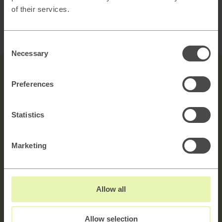
of their services.
alla våra lediga positioner
här
.
Vill du se samtliga lediga positioner inom
bolagsgruppen? Klicka
här
.
Consent
Necessary
Selection
Preferences
Statistics
Get in touch!
Marketing
Explore →
Allow all
Allow selection
Navn