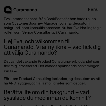
Skip
to
Menu
content
Eva kommer senast ifrån BookBeat där hon hade rollen
som Customer Journey Manager och har dessutom
bakgrund inom konsultbranschen. Nu har Eva Norling tagit
rollen som Senior Consultant på Curamando.
Hej Eva, och välkommen till
Curamando!
Vi är nyfikna – vad fick dig
att välja Curamando?
Det var det växande Product Consulting-erbjudandet som
fick mig intresserad. Det kändes spännande och timingen
var rätt.
Förutom Product Consulting lockades jag dessutom av att
ha
ARC
i ryggen, och alla möjligheter som det ger.
Berätta lite om din bakgrund – vad
sysslade du med innan du kom hit?