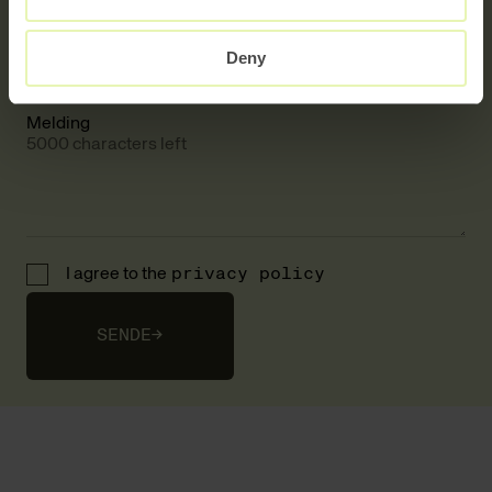
Deny
E-mail
Melding
5000 characters left
I agree to the
privacy policy
SENDE
→